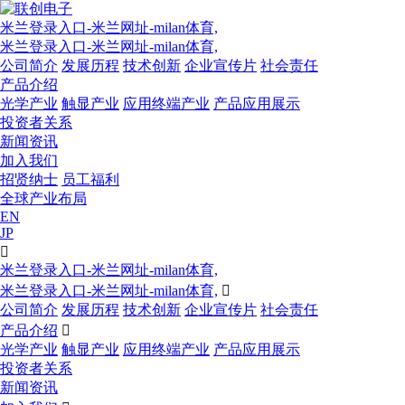
米兰登录入口-米兰网址-milan体育,
米兰登录入口-米兰网址-milan体育,
公司简介
发展历程
技术创新
企业宣传片
社会责任
产品介绍
光学产业
触显产业
应用终端产业
产品应用展示
投资者关系
新闻资讯
加入我们
招贤纳士
员工福利
全球产业布局
EN
JP

米兰登录入口-米兰网址-milan体育,
米兰登录入口-米兰网址-milan体育,

公司简介
发展历程
技术创新
企业宣传片
社会责任
产品介绍

光学产业
触显产业
应用终端产业
产品应用展示
投资者关系
新闻资讯