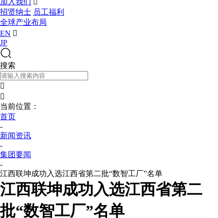
加入我们

招贤纳士
员工福利
全球产业布局
EN

JP
搜索


当前位置：
首页
-
新闻资讯
-
集团要闻
-
江西联坤成功入选江西省第二批“数智工厂”名单
江西联坤成功入选江西省第二
批“数智工厂”名单