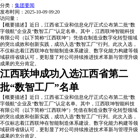
分类：
集团要闻
发布时间：
2025-10-09 09:20
访问量：
【概要描述】
近日，江西省工业和信息化厅正式公布第二批“数
字领航”企业及“数智工厂”认定名单。其中，江西联坤智能科技
有限公司（以下简称“江西联坤”）凭借在制造业数字化转型领域
的突出成效和创新实践，成功入选“数智工厂”行列。此次入选，
不仅标志着江西联坤在智能制造体系建设、数字化能力构建等领
域获得省级认可，更彰显了对公司持续推进技术革新与管理升级
成果的充分肯定。
江西联坤成功入选江西省第二
批“数智工厂”名单
【概要描述】
近日，江西省工业和信息化厅正式公布第二批“数
字领航”企业及“数智工厂”认定名单。其中，江西联坤智能科技
有限公司（以下简称“江西联坤”）凭借在制造业数字化转型领域
的突出成效和创新实践，成功入选“数智工厂”行列。此次入选，
不仅标志着江西联坤在智能制造体系建设、数字化能力构建等领
域获得省级认可，更彰显了对公司持续推进技术革新与管理升级
成果的充分肯定。