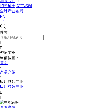
加入我们

招贤纳士
员工福利
全球产业布局
EN

JP
搜索


资质荣誉
当前位置：
首页
/
产品介绍
/
应用终端产业
应用终端产业


查看详情