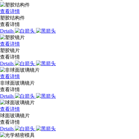
查看详情
塑胶结构件
查看详情
Details
查看详情
塑胶镜片
查看详情
Details
查看详情
非球面玻璃镜片
查看详情
Details
查看详情
球面玻璃镜片
查看详情
Details