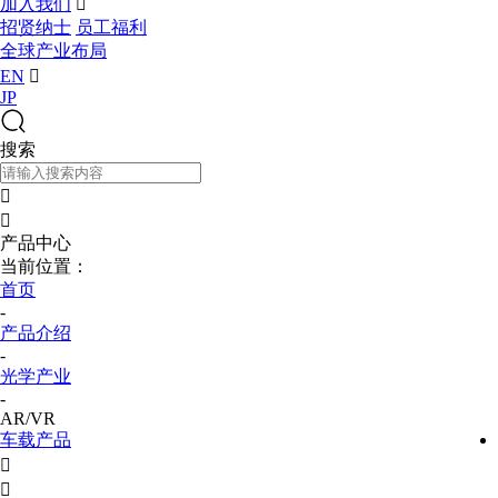
加入我们

招贤纳士
员工福利
全球产业布局
EN

JP
搜索


产品中心
当前位置：
首页
-
产品介绍
-
光学产业
-
AR/VR
车载产品

