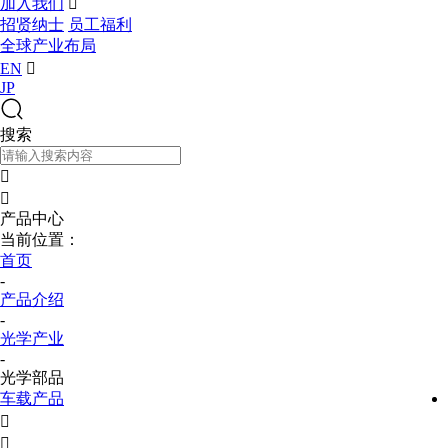
加入我们

招贤纳士
员工福利
全球产业布局
EN

JP
搜索


产品中心
当前位置：
首页
-
产品介绍
-
光学产业
-
光学部品
车载产品

